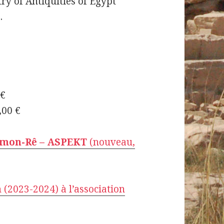
ry of Antiquities of Egypt
.
 €
,00 €
 Amon-Rê – ASPEKT
(nouveau,
n (2023-2024) à l’association