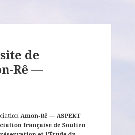
site de
on-Rê —
ociation
Amon-Rê — ASPEKT
ciation française de Soutien
Préservation et l’Étude du