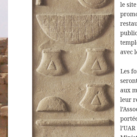
le sit
promo
restau
publi
templ
avec l
Les fo
seront
aux m
leur r
l’Asso
porté
l’UAR