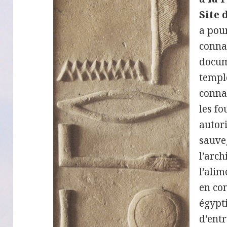
Site 
a pou
connai
docum
templ
conna
les fo
autori
sauve
l’arch
l’ali
en con
égypti
d’entr