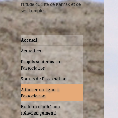
l’Étude du Site de Karnak et de
ses Temples
Accueil
Actualités
Projets soutenus par
l’association
Statuts de l’association
Adhérer en ligne à
l’association
Bulletin d’adhésion
(téléchargement)